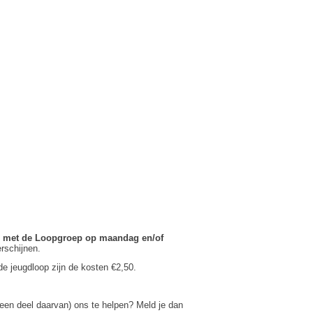
n met de Loopgroep op maandag en/of
rschijnen.
de jeugdloop zijn de kosten €2,50.
f een deel daarvan) ons te helpen? Meld je dan