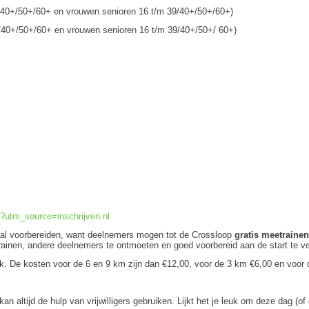
/40+/50+/60+ en vrouwen senioren 16 t/m 39/40+/50+/60+)
/40+/50+/60+ en vrouwen senioren 16 t/m 39/40+/50+/ 60+)
l?utm_source=inschrijven.nl
imaal voorbereiden, want deelnemers mogen tot de Crossloop
gratis meetraine
inen, andere deelnemers te ontmoeten en goed voorbereid aan de start te ve
ijk. De kosten voor de 6 en 9 km zijn dan €12,00, voor de 3 km €6,00 en voor 
n altijd de hulp van vrijwilligers gebruiken. Lijkt het je leuk om deze dag (o