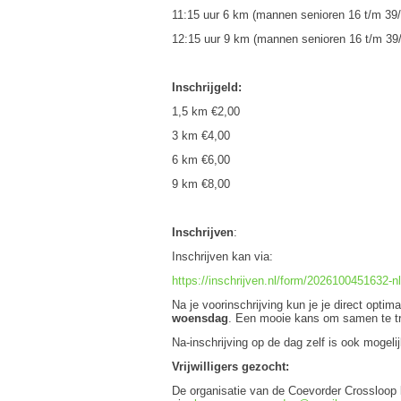
11:15 uur 6 km (mannen senioren 16 t/m 39
12:15 uur 9 km (mannen senioren 16 t/m 39
Inschrijgeld:
1,5 km €2,00
3 km €4,00
6 km €6,00
9 km €8,00
Inschrijven
:
Inschrijven kan via:
https://inschrijven.nl/form/2026100451632-n
Na je voorinschrijving kun je je direct opt
woensdag
. Een mooie kans om samen te tra
Na-inschrijving op de dag zelf is ook mogel
Vrijwilligers gezocht:
De organisatie van de Coevorder Crossloop ka