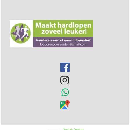
Designed by
Andries Velting
.