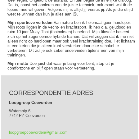
weer tegen. Ongeacht de afstand. En dan begint de innerlijke dialoog.
Dat is, naast het aanleren van de juiste techniek, ook exact wat ik de
lopers mee wil geven. Volgens mij is altijd jij versus jij. Als je die strijd
weet te winnen dan kun je alles aan 😉.
Mijn sportieve verleden
Van nature ben ik helemaal geen hardloper.
Mijn roots liggen in de vecht- en krachtsport. Ik heb o.a. gejudood en
ruim 10 jaar Muay Thai (thaiboksen) beoefend. Mijn filosofie baseert
zich op het zogenoemde hybride trainen. Dat wil zeggen dat ik me niet
alleen richt op hardlopen maar ook veel krachttraining doe. Het lichaam
is een keten die je alleen kunt versterken door elke schakel te
verbeteren. Dit zul je ook zeker ondervinden tijdens één van mijn
trainingen.
Mijn motto
Doe juist dat waar je bang voor bent, stap uit je
comfortzone en blijf open staan voor verbetering.
CORRESPONDENTIE ADRES
Loopgroep Coevorden
Watersnip 6
7742 PZ Coevorden
loopgroepcoevorden@gmail.com